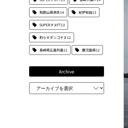
和歌山県串本
14
紀伊有田
13
SUPERチヌFT
13
釣らせダンゴチヌ
12
長崎県五島列島
12
鹿児島県
12
Archive