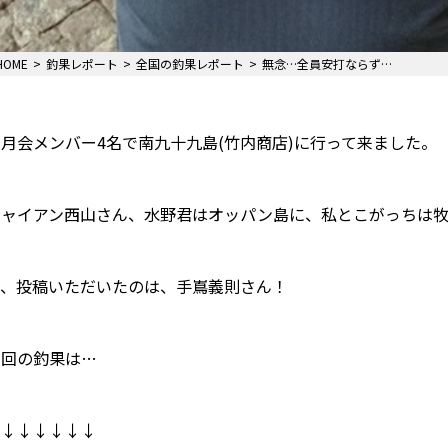
HOME
釣果レポート
全国の釣果レポート
無念…全員安打ならず…
月会メンバー4名で南九十九島(竹内商店)に行って来ました。
シャイアン西山さん、水野君はオッパン島に、私とこがっちは
と、投稿いただいたのは、手嶌義則さん！
今回の釣果は…
↓↓↓↓↓↓↓