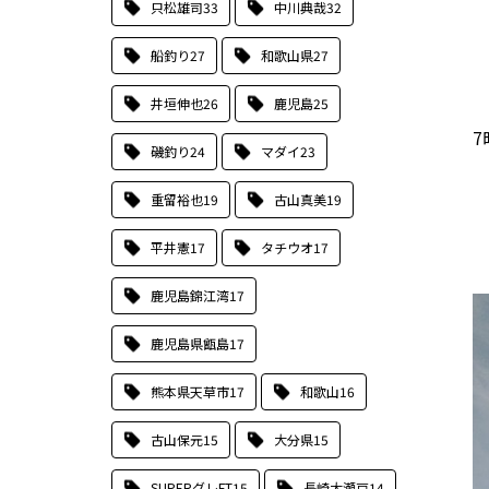
只松雄司
33
中川典哉
32
船釣り
27
和歌山県
27
井垣伸也
26
鹿児島
25
磯釣り
24
マダイ
23
重留裕也
19
古山真美
19
平井憲
17
タチウオ
17
鹿児島錦江湾
17
鹿児島県甑島
17
熊本県天草市
17
和歌山
16
古山保元
15
大分県
15
SUPERグレFT
15
長崎大瀬戸
14