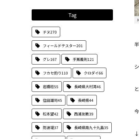
Tag
チヌ
270
半
フィールドテスター
201
グレ
167
手嶌義則
121
フカセ釣り
110
クロダイ
66
岩橋稔
55
長崎県大村湾
46
住田雄司
45
長崎県
44
松本望
42
西浦友教
39
防波堤
37
長崎県南九十九島
35