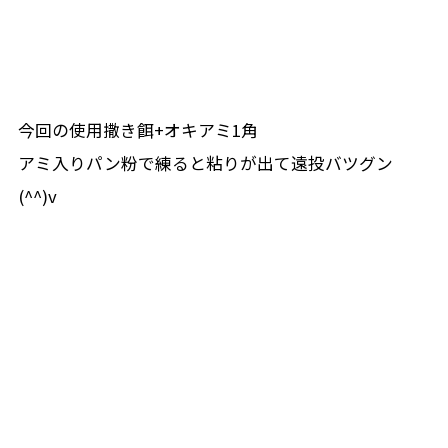
今回の使用撒き餌+オキアミ1角
アミ入りパン粉で練ると粘りが出て遠投バツグン
(^^)v