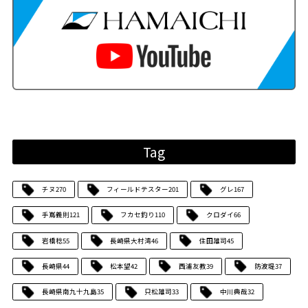
Tag
チヌ
270
フィールドテスター
201
グレ
167
手嶌義則
121
フカセ釣り
110
クロダイ
66
岩橋稔
55
長崎県大村湾
46
住田雄司
45
長崎県
44
松本望
42
西浦友教
39
防波堤
37
長崎県南九十九島
35
只松雄司
33
中川典哉
32