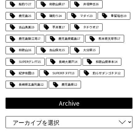
船釣り
27
和歌山県
27
井垣伸也
26
鹿児島
25
磯釣り
24
マダイ
23
重留裕也
19
古山真美
19
平井憲
17
タチウオ
17
鹿児島錦江湾
17
鹿児島県甑島
17
熊本県天草市
17
和歌山
16
古山保元
15
大分県
15
SUPERグレFT
15
長崎大瀬戸
14
和歌山県串本
14
紀伊有田
13
SUPERチヌFT
13
釣らせダンゴチヌ
12
長崎県五島列島
12
鹿児島県
12
Archive