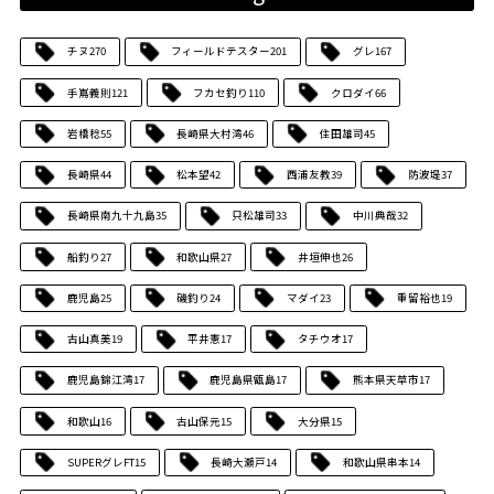
チヌ
270
フィールドテスター
201
グレ
167
手嶌義則
121
フカセ釣り
110
クロダイ
66
岩橋稔
55
長崎県大村湾
46
住田雄司
45
長崎県
44
松本望
42
西浦友教
39
防波堤
37
長崎県南九十九島
35
只松雄司
33
中川典哉
32
船釣り
27
和歌山県
27
井垣伸也
26
鹿児島
25
磯釣り
24
マダイ
23
重留裕也
19
古山真美
19
平井憲
17
タチウオ
17
鹿児島錦江湾
17
鹿児島県甑島
17
熊本県天草市
17
和歌山
16
古山保元
15
大分県
15
SUPERグレFT
15
長崎大瀬戸
14
和歌山県串本
14