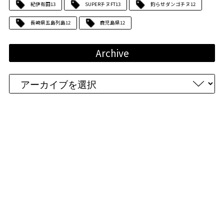
紀伊有田
13
SUPERチヌFT
13
釣らせダンゴチヌ
12
長崎県五島列島
12
鹿児島県
12
Archive