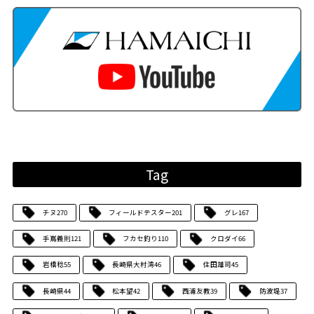
Tag
チヌ
270
フィールドテスター
201
グレ
167
手嶌義則
121
フカセ釣り
110
クロダイ
66
岩橋稔
55
長崎県大村湾
46
住田雄司
45
長崎県
44
松本望
42
西浦友教
39
防波堤
37