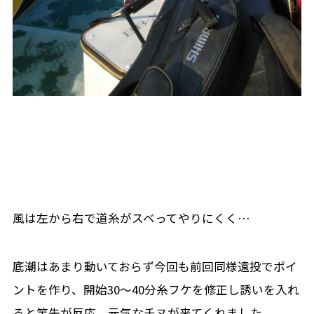
風は左から右で道糸がスベってやりにくく…
底潮はあまり動いておらず今回も前回同様遠投でポイ
ントを作り、開始30～40分糸フケを修正し誘いを入れ
ると竿先が反応、元気なチヌが来てくれました。