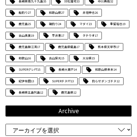
長崎県南九十九島
35
只松雄司
33
中川典哉
32
船釣り
27
和歌山県
27
井垣伸也
26
鹿児島
25
磯釣り
24
マダイ
23
重留裕也
19
古山真美
19
平井憲
17
タチウオ
17
鹿児島錦江湾
17
鹿児島県甑島
17
熊本県天草市
17
和歌山
16
古山保元
15
大分県
15
SUPERグレFT
15
長崎大瀬戸
14
和歌山県串本
14
紀伊有田
13
SUPERチヌFT
13
釣らせダンゴチヌ
12
長崎県五島列島
12
鹿児島県
12
Archive