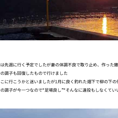
実は先週に行く予定でしたが妻の体調不良で取り止め、作った
妻の調子も回復したもので行けました
こに行こうかと迷いましたが1月に良く釣れた畑下で柳の下の何
の調子が今一つなので“足場良し”“そんなに遠投もしなくてい