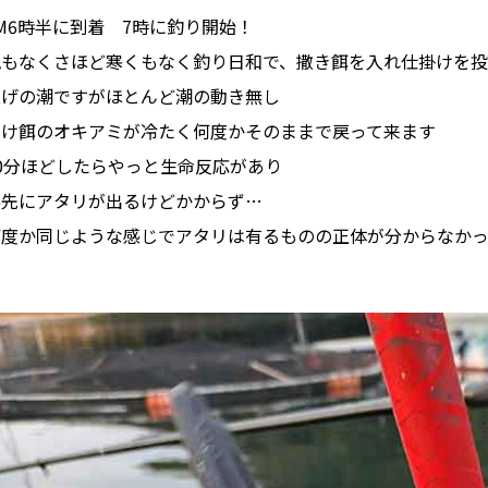
M6時半に到着 7時に釣り開始！
風もなくさほど寒くもなく釣り日和で、撒き餌を入れ仕掛けを投
上げの潮ですがほとんど潮の動き無し
つけ餌のオキアミが冷たく何度かそのままで戻って来ます
0分ほどしたらやっと生命反応があり
竿先にアタリが出るけどかからず…
何度か同じような感じでアタリは有るものの正体が分からなかっ