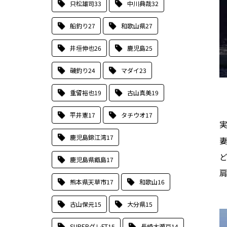
只松雄司
33
中川典哉
32
船釣り
27
和歌山県
27
井垣伸也
26
鹿児島
25
磯釣り
24
マダイ
23
重留裕也
19
古山真美
19
平井憲
17
タチウオ
17
鹿児島錦江湾
17
ど
鹿児島県甑島
17
肩
熊本県天草市
17
和歌山
16
古山保元
15
大分県
15
SUPERグレFT
15
長崎大瀬戸
14