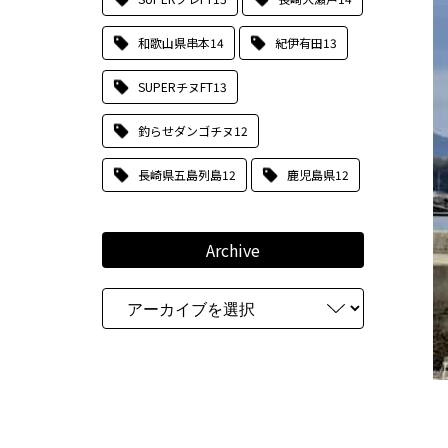
和歌山県串本
14
紀伊有田
13
SUPERチヌFT
13
釣らせダンゴチヌ
12
長崎県五島列島
12
鹿児島県
12
Archive