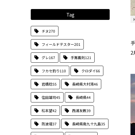
Tag
チヌ
270
フィールドテスター
201
2
グレ
167
手嶌義則
121
フカセ釣り
110
クロダイ
66
岩橋稔
55
長崎県大村湾
46
住田雄司
45
長崎県
44
松本望
42
西浦友教
39
防波堤
37
長崎県南九十九島
35