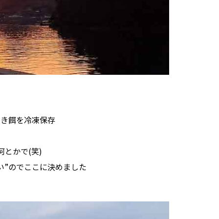
撒き餌を冷凍保存
とかで(笑)
い”のでここに決めました