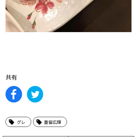
共有
グレ
重留広輝