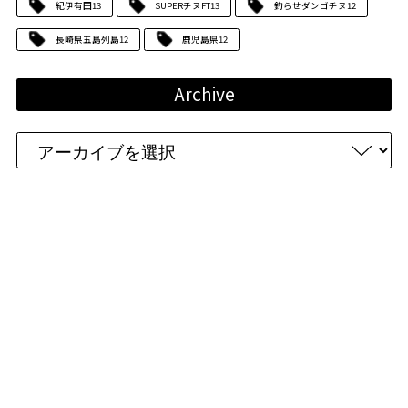
紀伊有田
13
SUPERチヌFT
13
釣らせダンゴチヌ
12
長崎県五島列島
12
鹿児島県
12
Archive