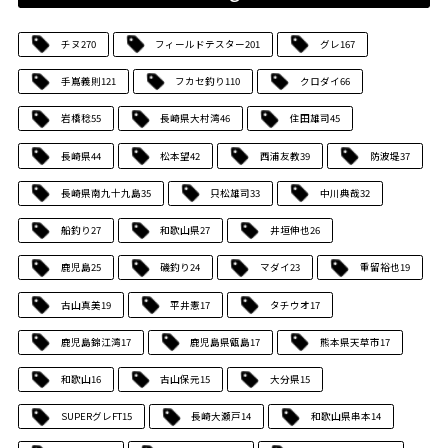
チヌ
270
フィールドテスター
201
グレ
167
手嶌義則
121
フカセ釣り
110
クロダイ
66
岩橋稔
55
長崎県大村湾
46
住田雄司
45
長崎県
44
松本望
42
西浦友教
39
防波堤
37
長崎県南九十九島
35
只松雄司
33
中川典哉
32
船釣り
27
和歌山県
27
井垣伸也
26
鹿児島
25
磯釣り
24
マダイ
23
重留裕也
19
古山真美
19
平井憲
17
タチウオ
17
鹿児島錦江湾
17
鹿児島県甑島
17
熊本県天草市
17
和歌山
16
古山保元
15
大分県
15
SUPERグレFT
15
長崎大瀬戸
14
和歌山県串本
14