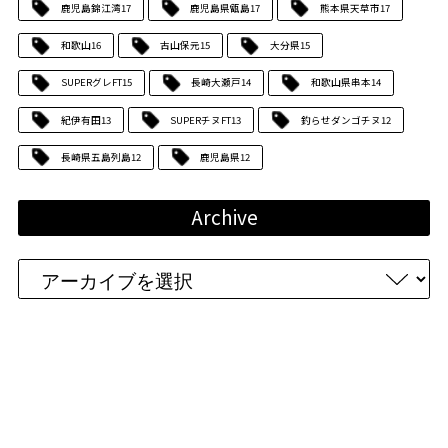
鹿児島錦江湾
17
鹿児島県甑島
17
熊本県天草市
17
和歌山
16
古山保元
15
大分県
15
SUPERグレFT
15
長崎大瀬戸
14
和歌山県串本
14
紀伊有田
13
SUPERチヌFT
13
釣らせダンゴチヌ
12
長崎県五島列島
12
鹿児島県
12
Archive