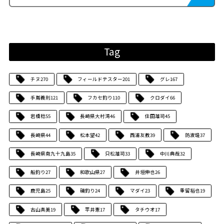
Tag
チヌ
270
フィールドテスター
201
グレ
167
手嶌義則
121
フカセ釣り
110
クロダイ
66
岩橋稔
55
長崎県大村湾
46
住田雄司
45
長崎県
44
松本望
42
西浦友教
39
防波堤
37
長崎県南九十九島
35
只松雄司
33
中川典哉
32
船釣り
27
和歌山県
27
井垣伸也
26
鹿児島
25
磯釣り
24
マダイ
23
重留裕也
19
古山真美
19
平井憲
17
タチウオ
17