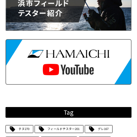
Tag
チヌ
270
フィールドテスター
201
グレ
167