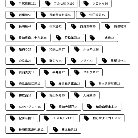
手嶌義則
121
フカセ釣り
110
クロダイ
66
岩橋稔
55
長崎県大村湾
46
住田雄司
45
長崎県
44
松本望
42
西浦友教
39
防波堤
37
長崎県南九十九島
35
只松雄司
33
中川典哉
32
船釣り
27
和歌山県
27
井垣伸也
26
鹿児島
25
磯釣り
24
マダイ
23
重留裕也
19
古山真美
19
平井憲
17
タチウオ
17
鹿児島錦江湾
17
鹿児島県甑島
17
熊本県天草市
17
和歌山
16
古山保元
15
大分県
15
SUPERグレFT
15
長崎大瀬戸
14
和歌山県串本
14
紀伊有田
13
SUPERチヌFT
13
釣らせダンゴチヌ
12
長崎県五島列島
12
鹿児島県
12