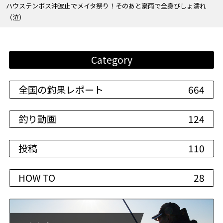
ハウステンボス沖波止でメイタ祭り！そのあと豪雨で全身びしょ濡れ
（泣）
Category
全国の釣果レポート
664
釣り動画
124
投稿
110
HOW TO
28