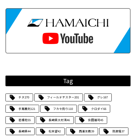
Tag
チヌ
270
フィールドテスター
201
グレ
167
手嶌義則
121
フカセ釣り
110
クロダイ
66
岩橋稔
55
長崎県大村湾
46
住田雄司
45
長崎県
44
松本望
42
西浦友教
39
防波堤
37