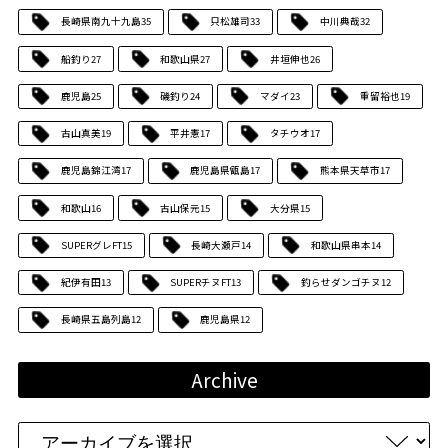
長崎県南九十九島
35
只松雄司
33
中川典哉
32
船釣り
27
和歌山県
27
井垣伸也
26
鹿児島
25
磯釣り
24
マダイ
23
重留裕也
19
古山真美
19
平井憲
17
タチウオ
17
鹿児島錦江湾
17
鹿児島県甑島
17
熊本県天草市
17
和歌山
16
古山保元
15
大分県
15
SUPERグレFT
15
長崎大瀬戸
14
和歌山県串本
14
紀伊有田
13
SUPERチヌFT
13
釣らせダンゴチヌ
12
長崎県五島列島
12
鹿児島県
12
Archive