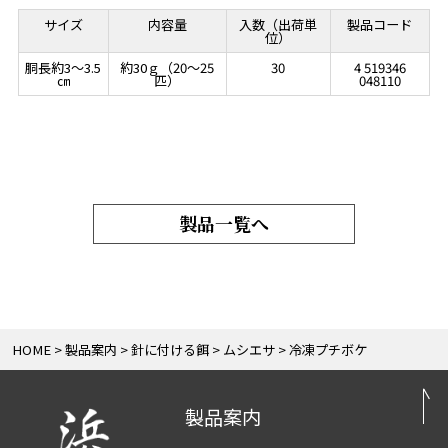
サイズ
内容量
入数（出荷単
製品コード
位）
胴長約3～3.5
約30ｇ（20～25
30
4 519346
㎝
匹）
048110
製品一覧へ
HOME
製品案内
針に付ける餌
ムシエサ
冷凍プチボケ
製品案内