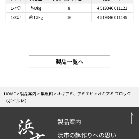
1/4切
約3kg
8
4 519346 011121
1/8切
約1.5kg
16
4 519346 011145
製品一覧へ
HOME
製品案内
集魚餌
オキアミ、アミエビ
オキアミ ブロック
（ボイル Ｍ）
製品案内
浜市の餌作りへの思い