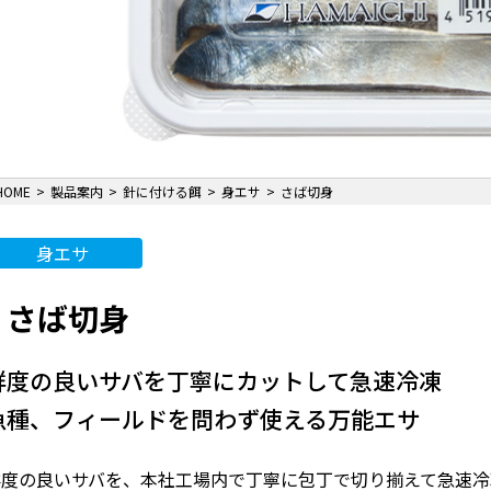
HOME
製品案内
針に付ける餌
身エサ
さば切身
身エサ
さば切身
鮮度の良いサバを丁寧にカットして急速冷凍
魚種、フィールドを問わず使える万能エサ
鮮度の良いサバを、本社工場内で丁寧に包丁で切り揃えて急速冷