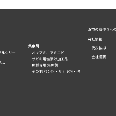
浜市の餌作りへ
会社情報
集魚餌
代表挨拶
リルシリー
オキアミ、アミエビ
会社概要
サビキ用塩漬け加工品
商品
魚種専用 集魚餌
その他 パン粉・サナギ粉・他