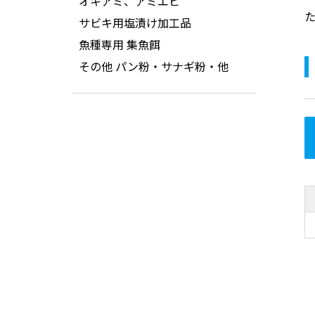
オキアミ、アミエビ
サビキ用塩漬け加工品
魚種専用 集魚餌
その他 パン粉・サナギ粉・他