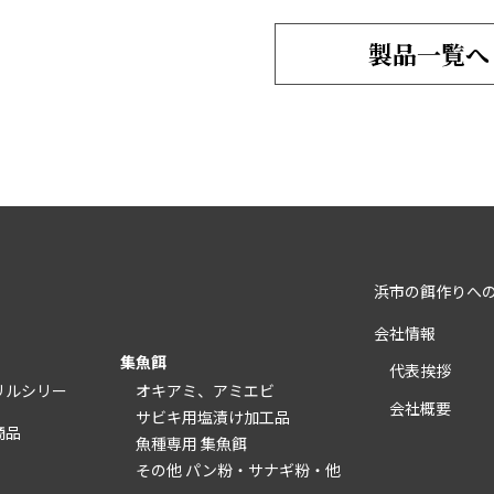
製品一覧へ
浜市の餌作りへ
会社情報
集魚餌
代表挨拶
リルシリー
オキアミ、アミエビ
会社概要
サビキ用塩漬け加工品
商品
魚種専用 集魚餌
その他 パン粉・サナギ粉・他